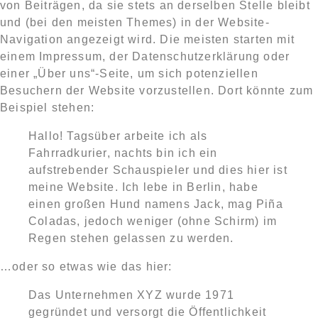
von Beiträgen, da sie stets an derselben Stelle bleibt
und (bei den meisten Themes) in der Website-
Navigation angezeigt wird. Die meisten starten mit
einem Impressum, der Datenschutzerklärung oder
einer „Über uns“-Seite, um sich potenziellen
Besuchern der Website vorzustellen. Dort könnte zum
Beispiel stehen:
Hallo! Tagsüber arbeite ich als
TALENTS
Fahrradkurier, nachts bin ich ein
aufstrebender Schauspieler und dies hier ist
COMPANIES
meine Website. Ich lebe in Berlin, habe
SERVICES
einen großen Hund namens Jack, mag Piña
Coladas, jedoch weniger (ohne Schirm) im
INTERESTING READS
Regen stehen gelassen zu werden.
CONTACT
…oder so etwas wie das hier:
Das Unternehmen XYZ wurde 1971
gegründet und versorgt die Öffentlichkeit